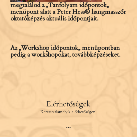
megtalálod a
„
Tanfolyam időpontok
„
menüpont alatt a Peter Hess® hangmasszőr
oktatóképzés aktuális időpontjait.
Az
„
Workshop időpontok
„
menüpontban
pedig a workshopokat, továbbképzéseket.
Elérhetőségek
Keress valamelyik előrhetőségen!