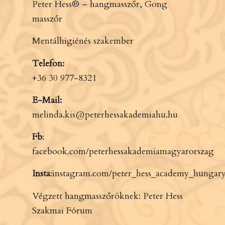
Peter Hess® – hangmasszőr, Gong
masszőr
Mentálhigiénés szakember
Telefon:
+36 30 977-8321
E-Mail:
melinda.kis@peterhessakademiahu.hu
Fb
:
facebook.com/peterhessakademiamagyarorszag
Insta
:
instagram.com/peter_hess_academy_hungary
Végzett hangmasszőröknek:
Peter Hess
Szakmai Fórum