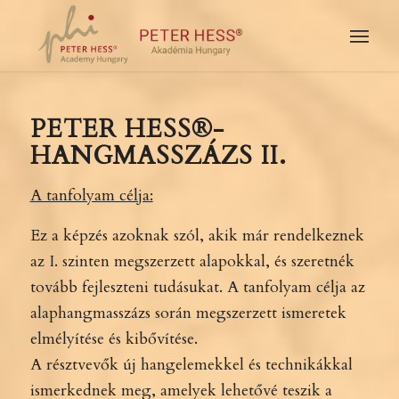
PETER HESS
®-
HANGMASSZÁZS II.
A tanfolyam célja:
Ez a képzés azoknak szól, akik már rendelkeznek
az I. szinten megszerzett alapokkal, és szeretnék
tovább fejleszteni tudásukat. A tanfolyam célja az
alaphangmasszázs során megszerzett ismeretek
elmélyítése és kibővítése.
A résztvevők új hangelemekkel és technikákkal
ismerkednek meg, amelyek lehetővé teszik a