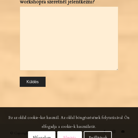
workshopra szeretnél jelentkezni?
Ez az oldal cookie-kat használ. Az oldal böngészésének folytatásával Ön
elfogadja a cookie-k használatát.
© Copyright - Peter Hess® Akadémia Hungary
Elfogadom
Elrejtés
Beállítások