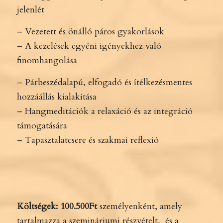
jelenlét
– Vezetett és önálló páros gyakorlások
– A kezelések egyéni igényekhez való
finomhangolása
– Párbeszédalapú, elfogadó és ítélkezésmentes
hozzáállás kialakítása
– Hangmeditációk a relaxáció és az integráció
támogatására
– Tapasztalatcsere és szakmai reflexió
Költségek:
100.500Ft
személyenként, amely
tartalmazza a szemináriumi részvételt, és a