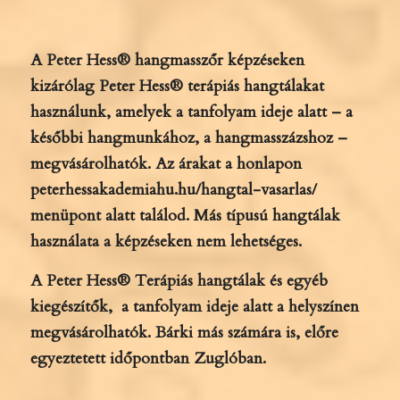
A Peter Hess® hangmasszőr képzéseken
kizárólag Peter Hess® terápiás hangtálakat
használunk, amelyek a tanfolyam ideje alatt – a
későbbi hangmunkához, a hangmasszázshoz –
megvásárolhatók. Az árakat a honlapon
peterhessakademiahu.hu/hangtal-vasarlas/
menüpont alatt találod. Más típusú hangtálak
használata a képzéseken nem lehetséges.
A Peter Hess® Terápiás hangtálak és egyéb
kiegészítők, a tanfolyam ideje alatt a helyszínen
megvásárolhatók.
Bárki más számára is, előre
egyeztetett időpontban Zuglóban.