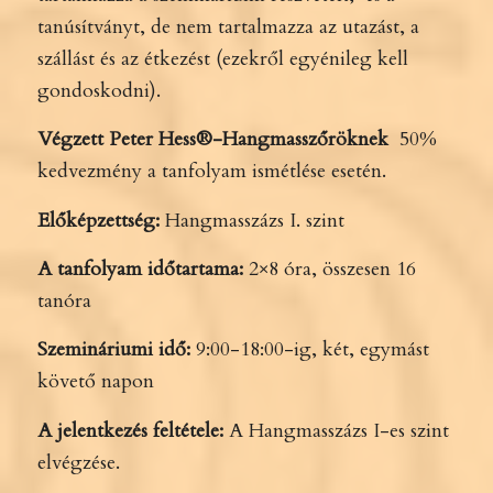
tanúsítványt, de nem tartalmazza az utazást, a
szállást és az étkezést (ezekről egyénileg kell
gondoskodni).
Végzett Peter Hess®-Hangmasszőröknek
50%
kedvezmény a tanfolyam ismétlése esetén.
Előképzettség:
Hangmasszázs I. szint
A tanfolyam időtartama:
2×8 óra, összesen 16
tanóra
Szemináriumi idő:
9:00-18:00-ig, két, egymást
követő napon
A jelentkezés feltétele:
A Hangmasszázs I-es szint
elvégzése.