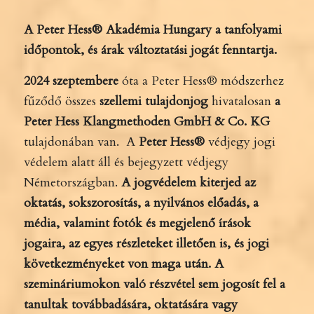
A Peter Hess® Akadémia Hungary a tanfolyami
időpontok, és árak változtatási jogát fenntartja.
2024 szeptembere
óta a Peter Hess® módszerhez
fűződő összes
szellemi tulajdonjog
hivatalosan
a
Peter Hess Klangmethoden GmbH & Co. KG
tulajdonában van. A
Peter Hess®
védjegy jogi
védelem alatt áll és bejegyzett védjegy
Németországban.
A jogvédelem kiterjed az
oktatás, sokszorosítás, a nyilvános előadás, a
média, valamint fotók és megjelenő írások
jogaira, az egyes részleteket illetően is, és jogi
következményeket von maga után.
A
szemináriumokon való részvétel sem jogosít fel a
tanultak továbbadására, oktatására vagy