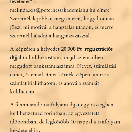
leveledet”
a
melinda.kis@peterhessakademiahu.hu
címre!
Szeretnélek jobban megismerni, hogy honnan
jössz, mi motivál a hangtálas utadon, és merre
szeretnél haladni a hangmasszázzsal.
A képzésen a helyedet
20.000 Ft regisztrációs
díjjal
tudod biztosítani, majd az emailben
megadott bankszámlaszámra. Nevet, számlázási
címet, és email címet kérnék szépen, amire a
számlát kiállíthatom, és ahová a számlát
küldhetem.
A fennmaradó tanfolyami díjat egy összegben
kell befizetned forintban, az egyeztetett
időpontban, de legkésőbb 10 nappal a tanfolyam
kezdete előtt.