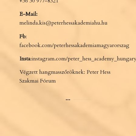
+36 30 977-8321
E-Mail:
melinda.kis@peterhessakademiahu.hu
Fb
:
facebook.com/peterhessakademiamagyarorszag
Insta
:
instagram.com/peter_hess_academy_hungary
Végzett hangmasszőröknek:
Peter Hess
Szakmai Fórum