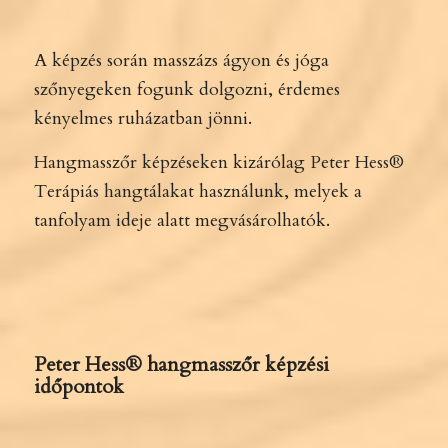
A képzés során masszázs ágyon és jóga
szőnyegeken fogunk dolgozni, érdemes
kényelmes ruházatban jönni.
Hangmasszőr képzéseken kizárólag Peter Hess®
Terápiás hangtálakat használunk, melyek a
tanfolyam ideje alatt megvásárolhatók.
Peter Hess® hangmasszőr k
épzési
időpontok