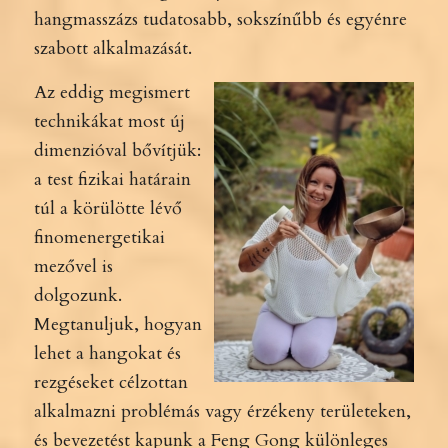
hangmasszázs tudatosabb, sokszínűbb és egyénre
szabott alkalmazását.
Az eddig
megismert
technikákat most új
dimenzióval bővítjük:
a test fizikai határain
túl a körülötte lévő
finomenergetikai
mezővel is
dolgozunk.
Megtanuljuk, hogyan
lehet a hangokat és
rezgéseket célzottan
alkalmazni problémás vagy érzékeny területeken,
és bevezetést kapunk a Feng Gong különleges