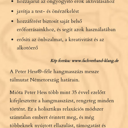
hozzájárul az öngyógyító erők aktiválásához
javítja a test- és önérzékelést
hozzáférést biztosít saját belső
erőforrásainkhoz, és segít azok használatában
erősíti az önbizalmat, a kreativitást és az
alkotóerő
Kép forrása: www.fachverband-klang.de
A Peter Hess®-féle hangmasszázs messze
túlmutat Németország határain.
Mióta Peter Hess több mint 35 évvel ezelőtt
kifejlesztette a hangmasszázst, rengeteg minden
történt. Ez a holisztikus relaxációs módszer
számtalan embert érintett meg, és még
többeknek nyújtott ellazulást, támogatást és