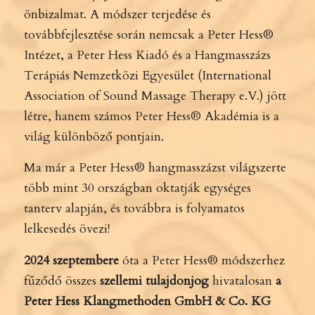
önbizalmat. A módszer terjedése és
továbbfejlesztése során nemcsak a Peter Hess®
Intézet, a Peter Hess Kiadó és a Hangmasszázs
Terápiás Nemzetközi Egyesület (International
Association of Sound Massage Therapy e.V.) jött
létre, hanem számos Peter Hess® Akadémia is a
világ különböző pontjain.
Ma már a Peter Hess® hangmasszázst világszerte
több mint 30 országban oktatják egységes
tanterv alapján, és továbbra is folyamatos
lelkesedés övezi!
2024 szeptembere
óta a Peter Hess® módszerhez
fűződő összes
szellemi tulajdonjog
hivatalosan
a
Peter Hess Klangmethoden GmbH & Co. KG