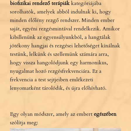
biofizikai rendező terápiák
kategóriájába
sorolhatók, amelyek abból indulnak ki, hogy
minden élőlény rezgő rendszer. Minden ember
saját, egyéni rezgésmintával rendelkezik. Amikor
kibillenünk az egyensúlyunkból, a hangtálak
jótékony hangjai és rezgései lehetőséget kínálnak
testünk, lelkünk és szellemünk számára arra,
hogy vissza hangolódjunk egy harmonikus,
nyugalmat hozó rezgésfrekvenciára. Ez a
frekvencia a test sejtjeiben emlékezeti
lenyomatként tárolódik, és újra előhívható.
Egy olyan módszer, amely az embert
egészében
szólítja meg: