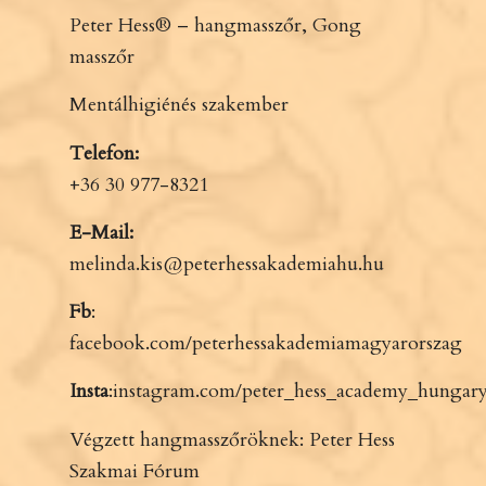
Peter Hess® – hangmasszőr, Gong
masszőr
Mentálhigiénés szakember
Telefon:
+36 30 977-8321
E-Mail:
melinda.kis@peterhessakademiahu.hu
Fb
:
facebook.com/peterhessakademiamagyarorszag
Insta
:
instagram.com/peter_hess_academy_hungary
Végzett hangmasszőröknek:
Peter Hess
Szakmai Fórum